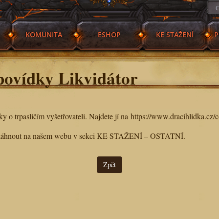
KOMUNITA
ESHOP
KE STAŽENÍ
P
povídky Likvidátor
 o trpasličím vyšetřovateli. Najdete jí na
https://www.dracihlidka.cz/c
e stáhnout na našem webu v sekci KE STAŽENÍ – OSTATNÍ.
Zpět