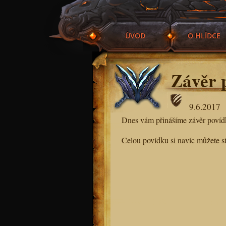
ÚVOD
O HLÍDCE
Závěr 
9.6.2017
Dnes vám přinášíme závěr povídky
Celou povídku si navíc můžet