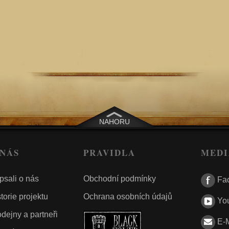
NAHORU
 NÁS
PRAVIDLA
MEDI
psali o nás
Obchodní podmínky
Fa
torie projektu
Ochrana osobních údajů
Yo
dejny a partneři
E-M