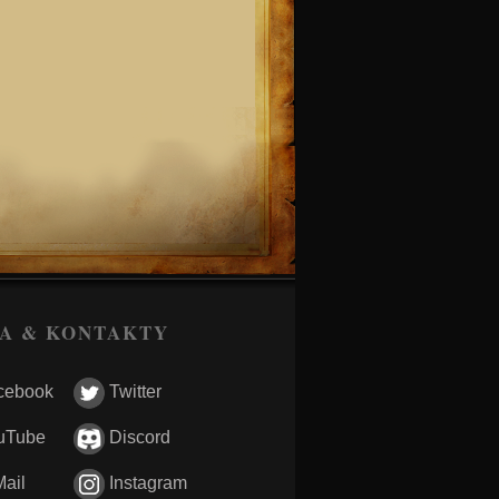
A & KONTAKTY
cebook
Twitter
uTube
Discord
ail
Instagram