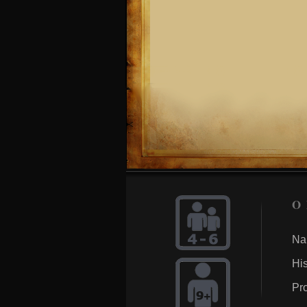
O
Na
His
Pro