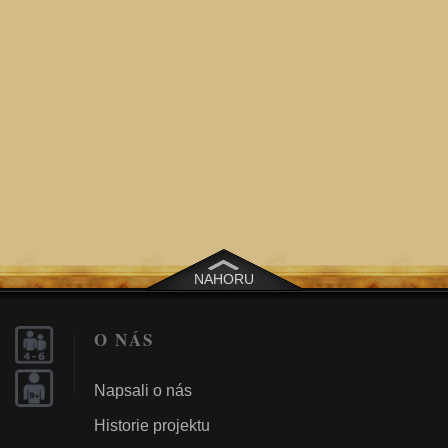
NAHORU
O NÁS
Napsali o nás
Historie projektu