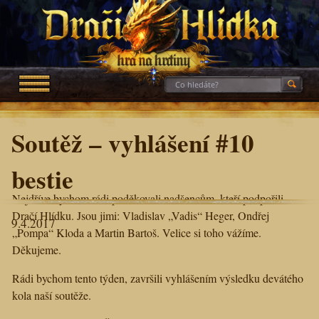
Soutěž – vyhlášení #10
bestie
Nejdříve bychom rádi poděkovali nadšencům, kteří podpořili
Dračí Hlídku. Jsou jimi: Vladislav „Vadis“ Heger, Ondřej
9.4.2017
„Pompa“ Kloda a Martin Bartoš. Velice si toho vážíme.
Děkujeme.
Rádi bychom tento týden, završili vyhlášením výsledku devátého
kola naší soutěže.