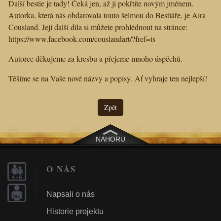
Další bestie je tady! Čeká jen, až ji pokřtíte novým jménem.
Autorka, která nás obdarovala touto šelmou do Bestiáře, je Aira
Cousland. Její další díla si můžete prohlédnout na stránce:
https://www.facebook.com/couslandart/?fref=ts
Autorce děkujeme za kresbu a přejeme mnoho úspěchů.
Těšíme se na Vaše nové názvy a popisy. Ať vyhraje ten nejlepší!
Zpět
NAHORU
O NÁS
Napsali o nás
Historie projektu